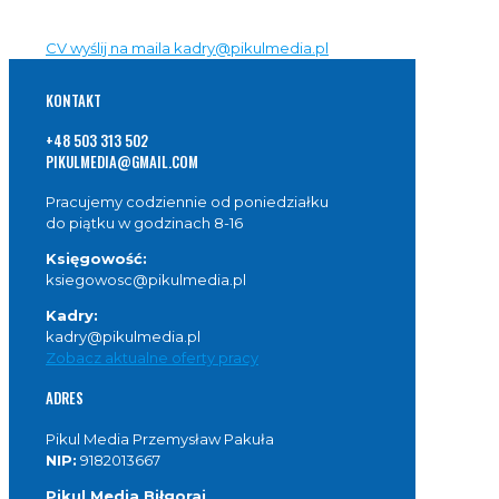
CV wyślij na maila kadry@pikulmedia.pl
KONTAKT
+48 503 313 502
PIKULMEDIA@GMAIL.COM
Pracujemy codziennie od poniedziałku
do piątku w godzinach 8-16
Księgowość:
ksiegowosc@pikulmedia.pl
Kadry:
kadry@pikulmedia.pl
Zobacz aktualne oferty pracy
ADRES
Pikul Media Przemysław Pakuła
NIP:
9182013667
Pikul Media Biłgoraj