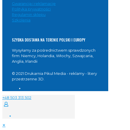
Gwarancja i reklamacje
Polityka prywatności
Regulamin sklepu
Szkolenia
SZYBKA DOSTAWA NA TERENIE POLSKI I EUROPY
Wysyłamy za pośrednictwem sprawdzonych
firm: Niemcy, Holandia, Włochy, Szwajcaria,
Anglia, Irlandii
© 2021 Drukarnia Pikul Media - reklamy - litery
przestrzenne 3D.
+48 503 313 502
✕