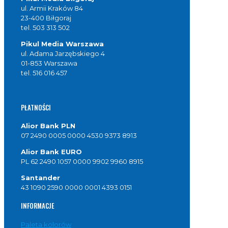
ul. Armii Kraków 84
23-400 Biłgoraj
tel. 503 313 502
Pikul Media Warszawa
ul. Adama Jarzębskiego 4
01-853 Warszawa
tel. 516 016 457
PŁATNOŚCI
Alior Bank PLN
07 2490 0005 0000 4530 9373 8913
Alior Bank EURO
PL 62 2490 1057 0000 9902 9960 8915
Santander
43 1090 2590 0000 0001 4393 0151
INFORMACJE
Paleta kolorów